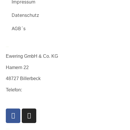
Impressum
Datenschutz
AGB´s
Unsere Adresse:
Ewering GmbH & Co. KG
Hamern 22
48727 Billerbeck
Telefon:
+49 2543 9306120
info@ewering-tech.de
Unsere Lösungen: