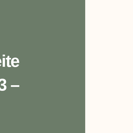
ite
3 –