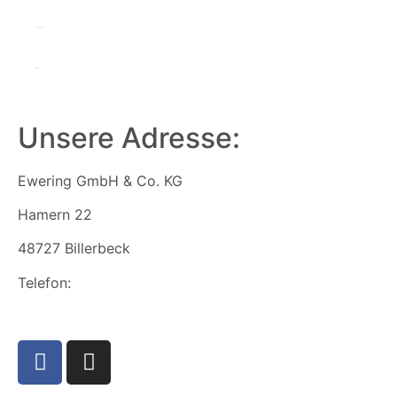
Datenschutz
AGB´s
Unsere Adresse:
Ewering GmbH & Co. KG
Hamern 22
48727 Billerbeck
Telefon:
+49 2543 9306120
info@ewering-tech.de