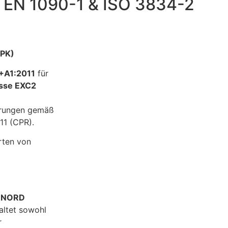
IN EN 1090-1 & ISO 3834-2
WPK)
+A1:2011
für
sse EXC2
derungen gemäß
11 (CPR).
rten von
 NORD
altet sowohl
r