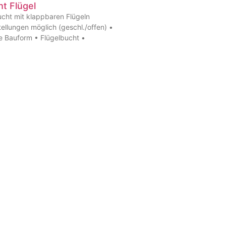
t Flügel
cht mit klappbaren Flügeln
ellungen möglich (geschl./offen) •
ge Bauform • Flügelbucht •